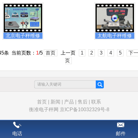
北京电子秤维修
太航电子秤维修
在线解
标签条
45条 当前页数：
1
/5
首页
上一页
1
2
3
4
5
下
页
首页
|
新闻
|
产品
|
售后
|
联系
衡准电子秤网
京ICP备10032329号-8
电话
邮件