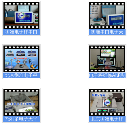
衡准电子秤串口
衡准串口电子天
ERP
平US
北京衡准电子秤
电子秤维修AI识别
天平维
标
托利多电子天平
北京衡准电子秤
维修校
天平维