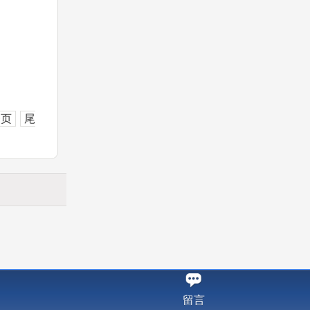
一页
尾
留言