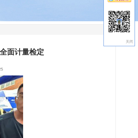
关闭
全面计量检定
25