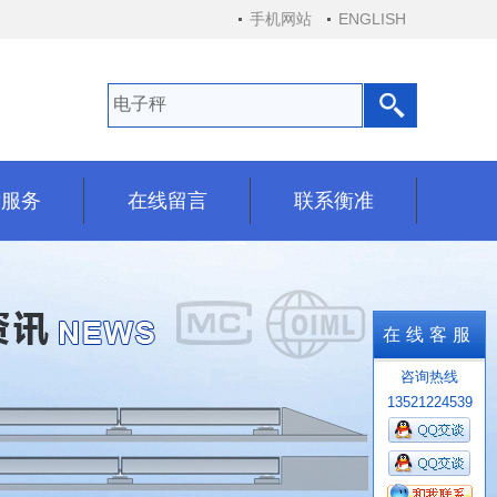
手机网站
ENGLISH
后服务
在线留言
联系衡准
后服务
在线留言
联系衡准
在线客服
咨询热线
13521224539