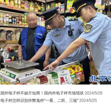
：
国外电子秤不缺斤短两！国内外电子秤市场现状
2024/5/28
：
电子秤怎样识别作弊鬼秤“一看、二听、三核”
2024/5/25